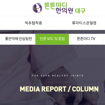
척추협착증
류마티스관절염
척추관협착증
류마티스관절염과 자가진단
좋은약재 안심탕전
언론 보도 및 칼럼
튼튼마디 TV
허리디스크
류마티스관절염 한방치료
목디스크
퇴행성디스크
기타 척추질환