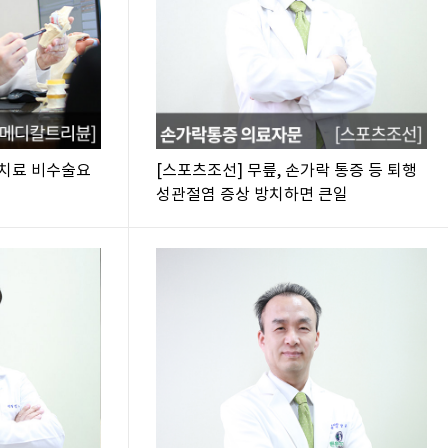
절치료 비수술요
[스포츠조선] 무릎, 손가락 통증 등 퇴행
성관절염 증상 방치하면 큰일