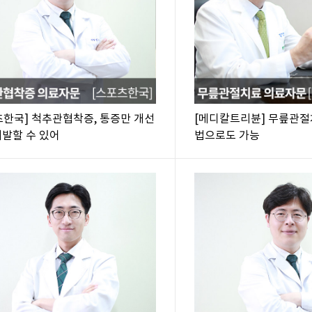
츠한국] 척추관협착증, 통증만 개선
[메디칼트리뷴] 무릎관
재발할 수 있어
법으로도 가능