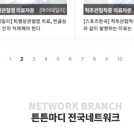
데일리] 퇴행성관절염 치료, 연골성
[스포츠한국] 척추관협착
괴 인자 억제해야 한다
와 같이 발병하는 이유는
1
2
3
4
5
6
7
8
9
10
NETWORK BRANCH
튼튼마디 전국네트워크