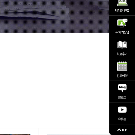
비대면 진료
주치의상담
치료후기
진료예약
블로그
유튜브
TOP