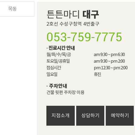
목동
대구
튼튼마디
2호선 수성구청역 4번출구
053-759-7775
· 진료시간 안내
월/화/수/목/금

am 9:30 ~ pm 6:30

토요일/공휴일

am 9:30 ~ pm 2:00

점심시간

pm 12:30 ~ pm 2:00​

일요일
휴진
· 주차안내
건물 뒷편 주차장 이용
지점소개
상담하기
예약하기