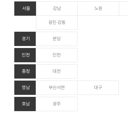
서울
강남
노원
광진·강동
경기
분당
인천
인천
충청
대전
영남
부산서면
대구
호남
광주