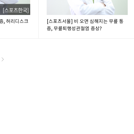
증, 허리디스크
[스포츠서울] 비 오면 심해지는 무릎 통
증, 무릎퇴행성관절염 증상?