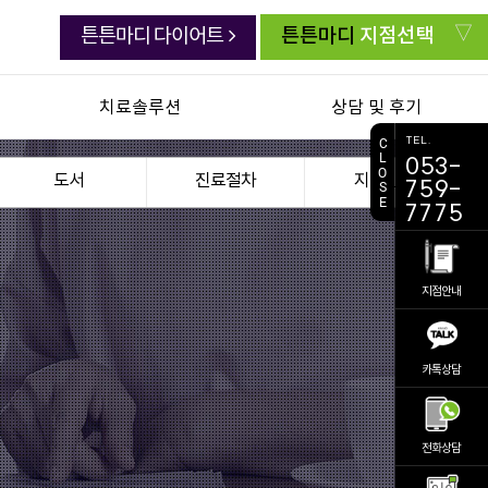
튼튼마디
지점선택
튼튼마디 다이어트
치료솔루션
상담 및 후기
TEL.
C
L
053-
연골한약 백절탕
치료생생 동영상
O
도서
진료절차
지점안내
759-
S
E
초음파유도하약침
생생치료 후기
7775
추나요법
자주묻는 질문
첩약 건강보험
주치의 상담실
지점안내
교통사고 후유증
전화상담 요청
진료 예약
카톡상담
비대면 진료
의료진소개
공지사항
전화상담