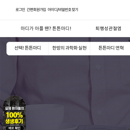
로그인
간편회원가입
아이디/비밀번호 찾기
마디가 아플 땐? 튼튼마디!
퇴행성관절염
선택! 튼튼마디
퇴행성관절염
선택! 튼튼마디
한방의 과학화 실현
튼튼마디 연혁
한방의 과학화 실현
오십견
튼튼마디 연혁
반월상연골손상
좋은약재 안심탕전
무릎연골연화증
언론 보도 및 칼럼
산후관절통
튼튼마디 TV
기타 관절질환
도서
관절건강생활
진료절차
지점안내