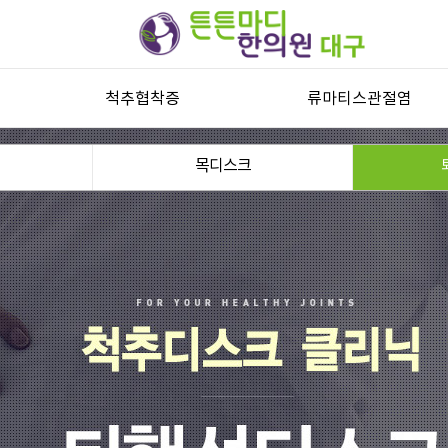
척추협착증
류마티스관절염
척추관협착증
류마티스관절염과 자가진단
목디스크
허리디스크
류마티스관절염 한방치료
목디스크
퇴행성디스크
기타 척추질환