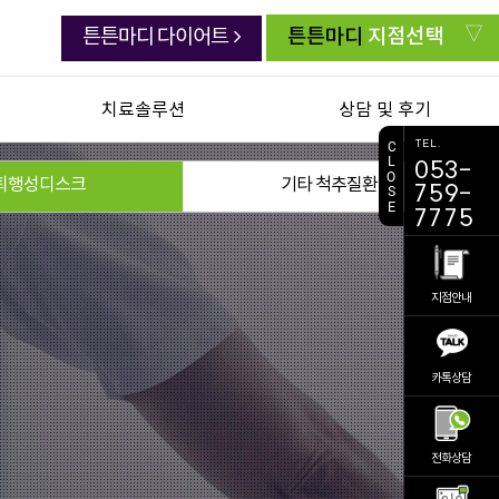
튼튼마디
지점선택
튼튼마디 다이어트
치료솔루션
상담 및 후기
TEL.
C
L
053-
연골한약 백절탕
치료생생 동영상
O
퇴행성디스크
기타 척추질환
759-
S
E
초음파유도하약침
생생치료 후기
7775
추나요법
자주묻는 질문
첩약 건강보험
주치의 상담실
지점안내
교통사고 후유증
전화상담 요청
진료 예약
카톡상담
비대면 진료
의료진소개
공지사항
전화상담