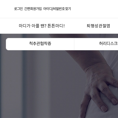
로그인
간편회원가입
아이디/비밀번호 찾기
마디가 아플 땐? 튼튼마디!
퇴행성관절염
선택! 튼튼마디
퇴행성관절염
척추관협착증
허리디스크
한방의 과학화 실현
오십견
튼튼마디 연혁
반월상연골손상
좋은약재 안심탕전
무릎연골연화증
언론 보도 및 칼럼
산후관절통
튼튼마디 TV
기타 관절질환
도서
관절건강생활
진료절차
지점안내